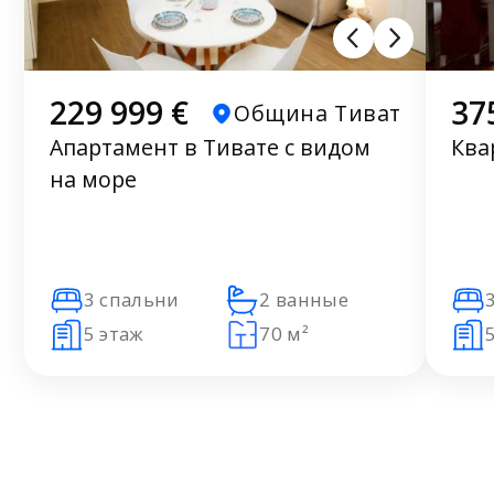
229 999 €
37
Община Тиват
Апартамент в Тивате с видом
Ква
на море
3 спальни
2 ванные
5 этаж
70 м²