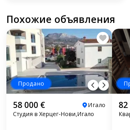
Похожие объявления
Продано
П
58 000 €
82
Игало
Студия в Херцег-Нови,Игало
Ква