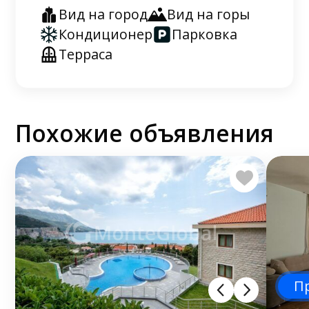
Вид на город
Вид на горы
Кондиционер
Парковка
Терраса
Похожие объявления
П