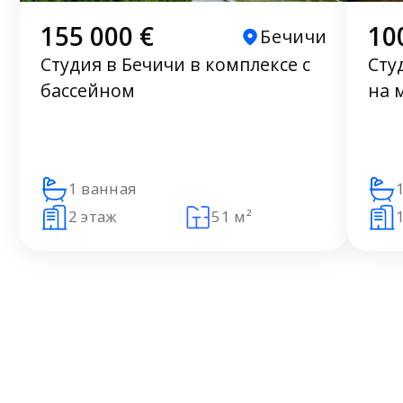
155 000 €
10
Бечичи
Студия в Бечичи в комплексе с
Сту
бассейном
на 
1 ванная
2 этаж
51 м²