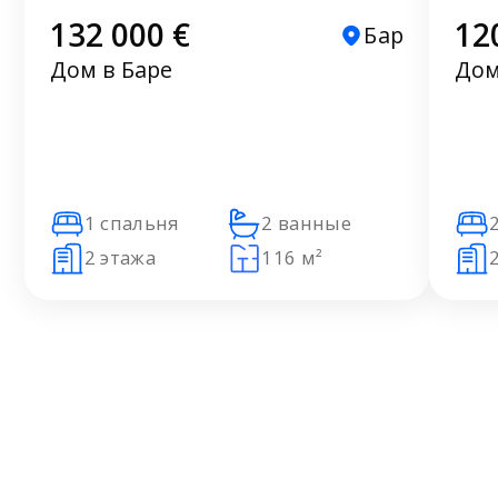
132 000 €
12
Бар
Дом в Баре
Дом
1 спальня
2 ванные
2 этажа
116 м²