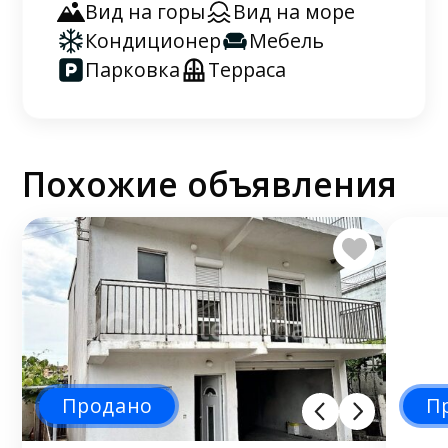
Вид на горы
Вид на море
Кондиционер
Мебель
Парковка
Терраса
Похожие объявления
Продано
П