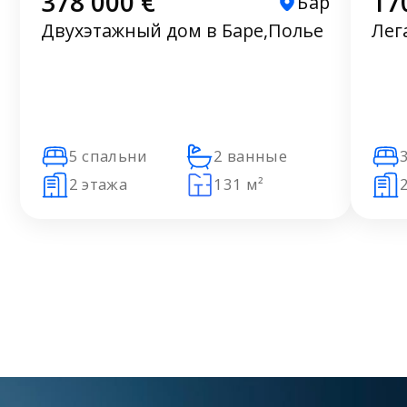
378 000 €
17
Бар
Двухэтажный дом в Баре,Полье
Лег
5 спальни
2 ванные
2 этажа
131 м²