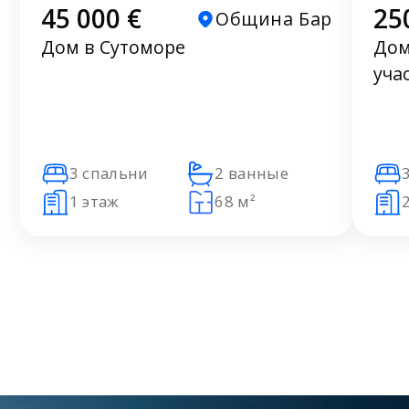
45 000 €
25
Община Бар
Дом в Сутоморе
Дом
уча
3 спальни
2 ванные
1 этаж
68 м²