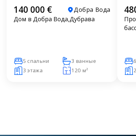
140 000 €
48
Добра Вода
Дом в Добра Вода,Дубрава
Про
бас
5 спальни
3 ванные
3 этажа
120 м²