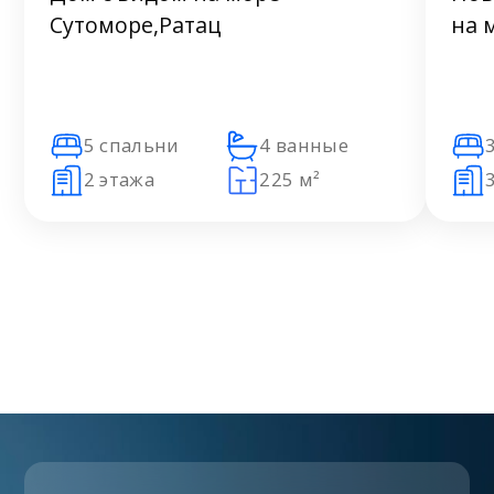
Сутоморе,Ратац
на 
5 спальни
4 ванные
2 этажа
225 м²