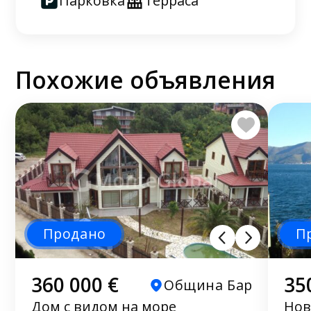
Парковка
Терраса
Похожие объявления
Продано
П
360 000 €
35
Община Бар
Дом с видом на море
Нов