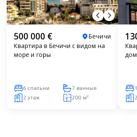
500 000 €
13
Бечичи
Квартира в Бечичи с видом на
Ква
море и горы
дом
6 спальни
7 ванные
2 этаж
200 м²