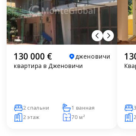
130 000 €
13
дженовичи
квартира в Дженовичи
Ква
2 спальни
1 ванная
2 этаж
70 м²