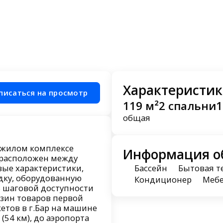
Характеристик
писаться на просмотр
119 м²
2 спальни
1
общая
 жилом комплексе
Информация о
 расположен между
вые характеристики,
Бассейн
Бытовая т
дку, оборудованную
Кондиционер
Меб
В шаговой доступности
зин товаров первой
етов в г.Бар на машине
 (54 км), до аэропорта