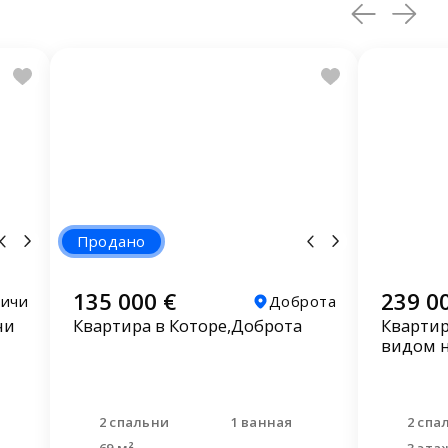
Продано
135 000 €
239 0
чичи
Доброта
чи
Квартира в Которе,Доброта
Квартир
видом 
2 спальни
1 ванная
2 спа