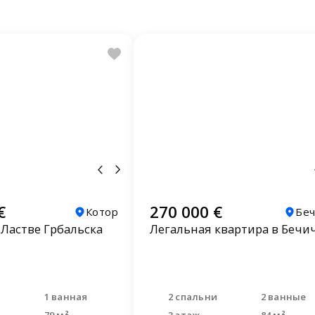
€
270 000 €
Котор
Бе
 Ластве Грбальска
Легальная квартира в Бечи
и
1 ванная
2 спальни
2 ванные