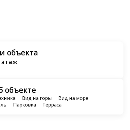
и объекта
 этаж
б объекте
ехника
Вид на горы
Вид на море
ель
Парковка
Терраса