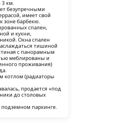
 3 км.
ает безупречными
еррасой, имеет свой
 к зоне барбекю.
лированных спален,
ной и кухни,
никой. Окна спален
 наслаждаться тишиной
гостиная с панорамным
стью меблированы и
янного проживания)
да.
м котлом (радиаторы
авалась, продается «под
хники до столовых
в подземном паркинге.