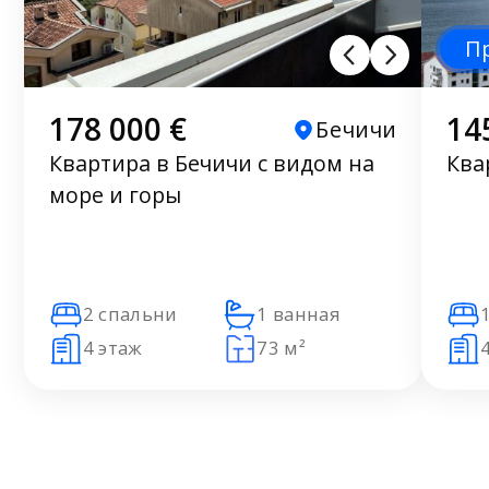
П
178 000 €
14
Бечичи
Квартира в Бечичи с видом на
Ква
море и горы
2 спальни
1 ванная
4 этаж
73 м²