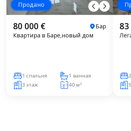
Продано
П
80 000 €
83
Бар
Квартира в Баре,новый дом
Лег
1 спальня
1 ванная
3 этаж
40 м²