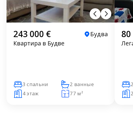
243 000 €
80
Будва
Квартира в Будве
Лег
3 спальни
2 ванные
4 этаж
77 м²