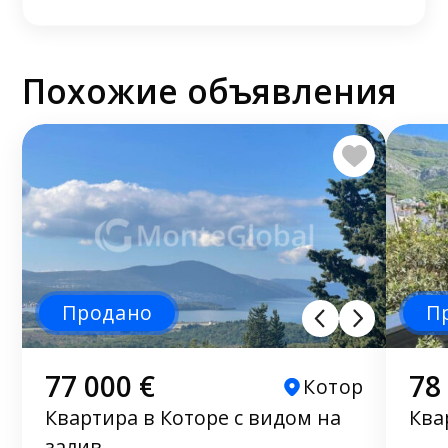
Похожие объявления
Продано
П
77 000 €
78
Котор
Квартира в Которе с видом на
Ква
залив