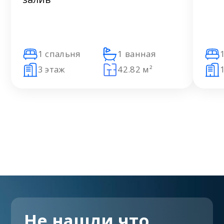
1 спальня
1 ванная
3 этаж
42.82 м²
Не нашли что