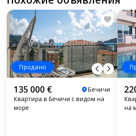
Продано
П
135 000 €
22
Бечичи
Квартира в Бечичи с видом на
Ква
море
на 