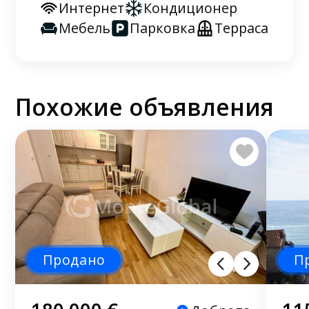
Интернет
Кондиционер
Мебель
Парковка
Терраса
Похожие объявления
Продано
П