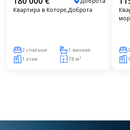
180 000 €
11
Доброта
Квартира в Которе,Доброта
Ква
мор
2 спальни
1 ванная
1 этаж
78 м²