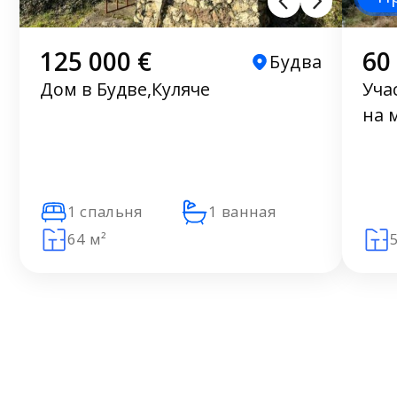
125 000 €
60
Будва
Дом в Будве,Куляче
Уча
на 
1 спальня
1 ванная
64 м²