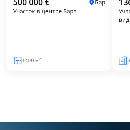
500 000 €
13
Бар
Участок в центре Бара
Уча
вид
1400 м²