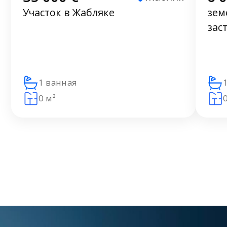
Участок в Жабляке
зем
зас
1 ванная
0 м²