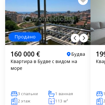
Продано
160 000 €
19
Будва
Квартира в Будве с видом на
Ква
море
3 спальни
1 ванная
2 этаж
113 м²