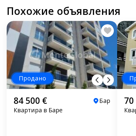
Похожие объявления
Продано
П
84 500 €
70
Бар
Квартира в Баре
Ква