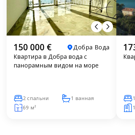
150 000 €
17
Добра Вода
Квартира в Добра вода с
Ква
панорамным видом на море
2 спальни
1 ванная
69 м²