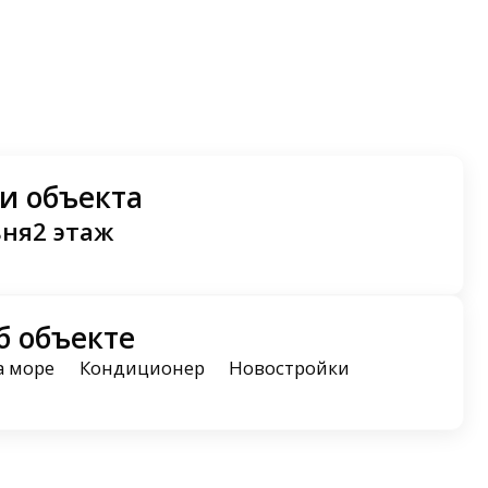
и объекта
ьня
2 этаж
б объекте
а море
Кондиционер
Новостройки