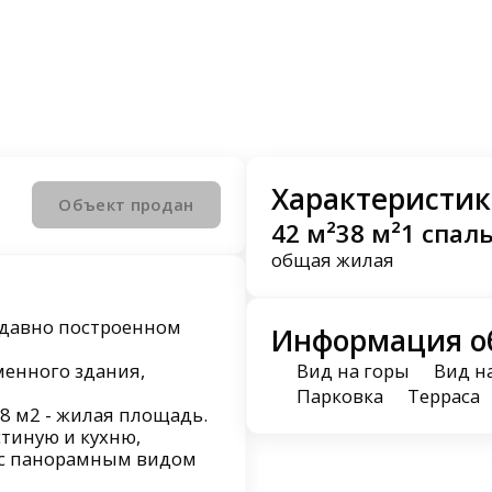
Характеристик
Объект продан
42 м²
38 м²
1 спал
общая
жилая
едавно построенном
Информация о
менного здания,
Вид на горы
Вид н
Парковка
Терраса
8 м2 - жилая площадь.
тиную и кухню,
у с панорамным видом