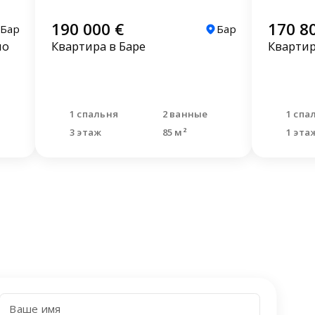
190 000 €
170 8
Бар
Бар
но
Квартира в Баре
Квартир
1 спальня
2 ванные
1 спа
3 этаж
85 м²
1 эта