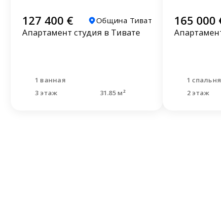
127 400 €
165 000 
Община Тиват
Апартамент студия в Тивате
Апартамент
1 ванная
1 спальн
3 этаж
31.85 м²
2 этаж