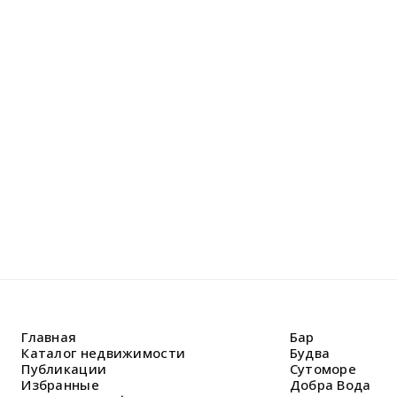
Не н
Оставьте
Наши спе
решить В
Главная
Бар
Каталог недвижимости
Будва
Публикации
Сутоморе
Избранные
Добра Вода