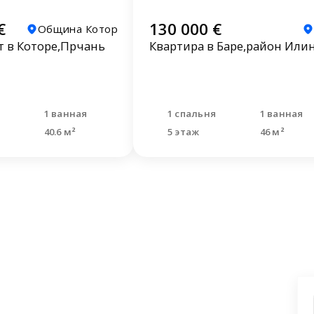
€
130 000 €
Община Котор
 в Которе,Прчань
Квартира в Баре,район Или
я
1 ванная
1 спальня
1 ванная
40.6 м²
5 этаж
46 м²