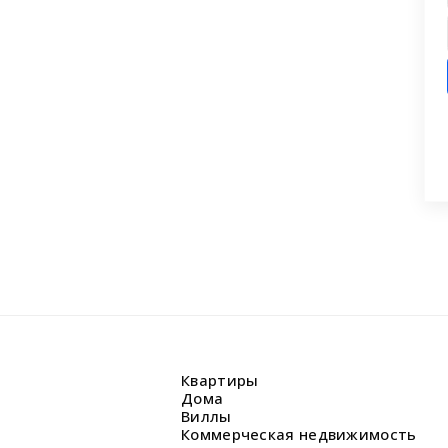
ашли что искали?
 заявку на бесплатную консультацию.
циалисты перезвонят и помогут
аши вопросы.
Квартиры
Дома
Виллы
Коммерческая недвижимость