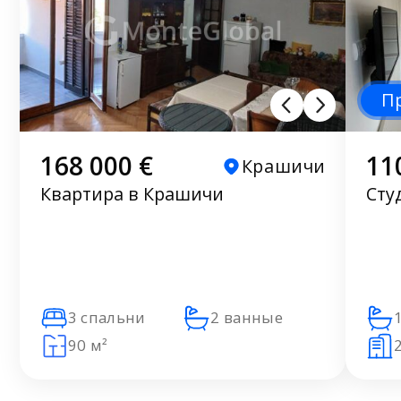
П
168 000 €
11
Крашичи
Квартира в Крашичи
Сту
3 спальни
2 ванные
90 м²