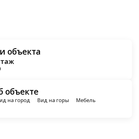
и объекта
этаж
9
б объекте
ид на город
Вид на горы
Мебель