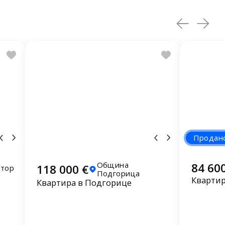
Продан
Община
84 60
118 000 €
отор
Подгорица
Квартир
Квартира в Подгорице