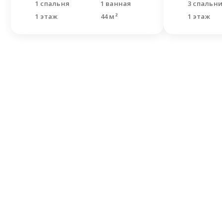
1 спальня
1 ванная
3 спальн
1 этаж
44 м²
1 этаж
Не н
Оставьте
Наши спе
решить В