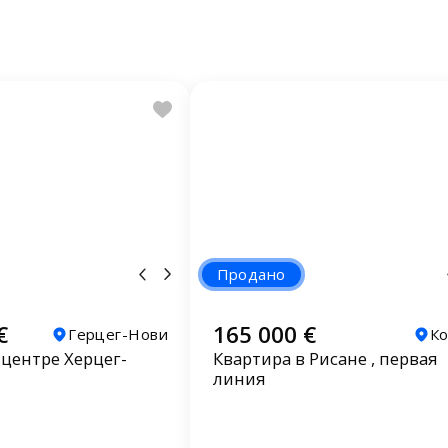
Продано
€
165 000 €
Герцег-Нови
К
 центре Херцег-
Квартира в Рисане , первая
линия