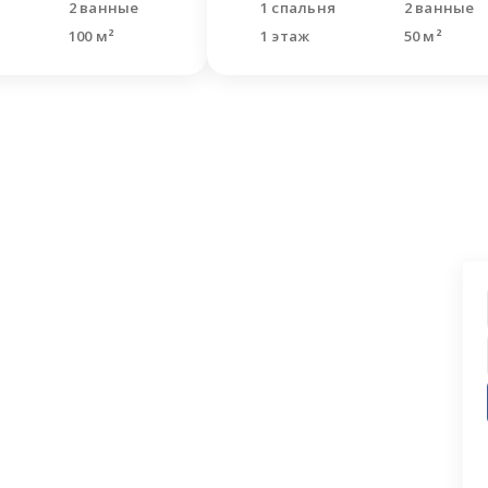
и
2 ванные
1 спальня
2 ванные
100 м²
1 этаж
50 м²
ашли что искали?
 заявку на бесплатную консультацию.
циалисты перезвонят и помогут
аши вопросы.