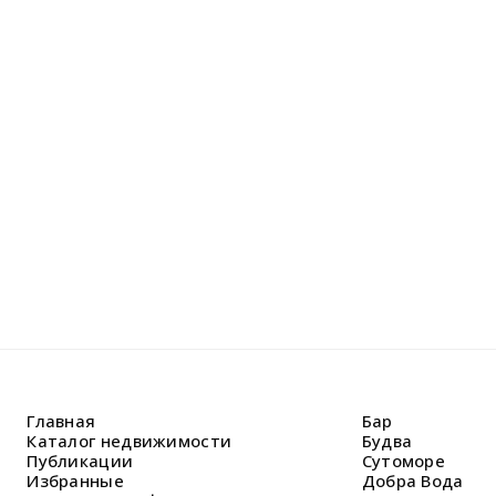
Не н
Оставьте
Наши спе
решить В
Главная
Бар
Каталог недвижимости
Будва
Публикации
Сутоморе
Избранные
Добра Вода