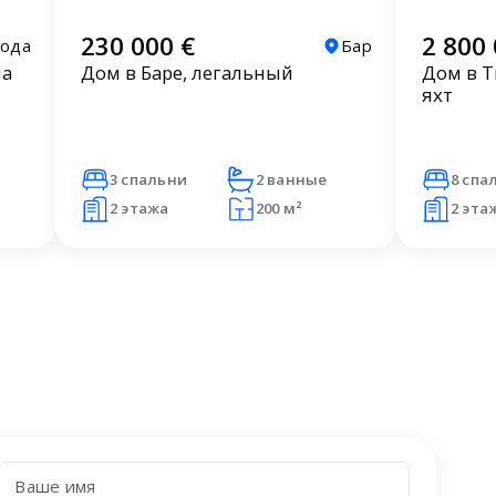
230 000 €
2 800 
Вода
Бар
на
Дом в Баре, легальный
Дом в Т
яхт
3 спальни
2 ванные
8 спа
2 этажа
200 м²
2 эта