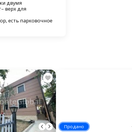
пки двумя
– верх для
ор, есть парковочное
Продано