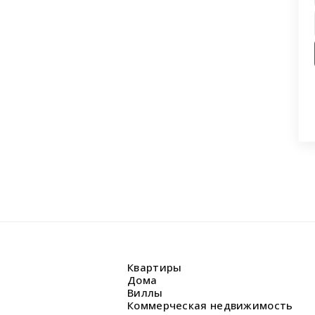
ашли что искали?
 заявку на бесплатную консультацию.
циалисты перезвонят и помогут
аши вопросы.
Квартиры
Дома
Виллы
Коммерческая недвижимость