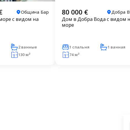
€
80 000 €
Община Бар
Добра 
море с видом на
Дом в Добра Вода с видом 
море
и
2 ванные
1 спальня
1 ванная
130 м²
74 м²