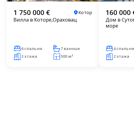
1 750 000 €
160 000 
Котор
Вилла в Которе,Ораховац
Дом в Суто
море
6 спальни
7 ванные
4 спальн
3 этажа
500 м²
2 этажа