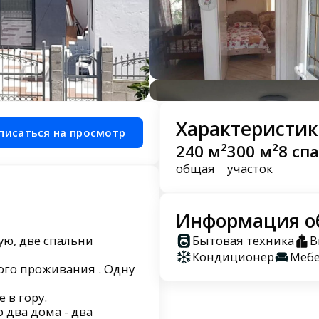
Характеристик
писаться на просмотр
240 м²
300 м²
8 сп
общая
участок
Информация о
ую, две спальни
Бытовая техника
В
Кондиционер
Меб
ого пpoживания . Одну
 в гору.
 два дома - два