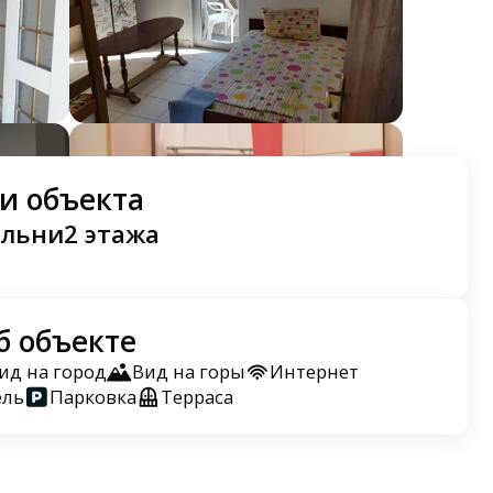
и объекта
альни
2 этажа
б объекте
ид на город
Вид на горы
Интернет
ель
Парковка
Терраса