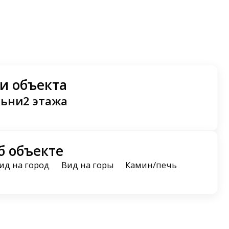
и объекта
льни
2 этажа
б объекте
ид на город
Вид на горы
Камин/печь