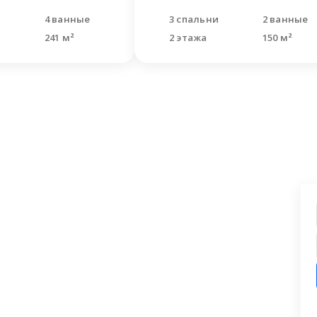
и
4 ванные
3 спальни
2 ванные
241 м²
2 этажа
150 м²
ашли что искали?
 заявку на бесплатную консультацию.
циалисты перезвонят и помогут
аши вопросы.