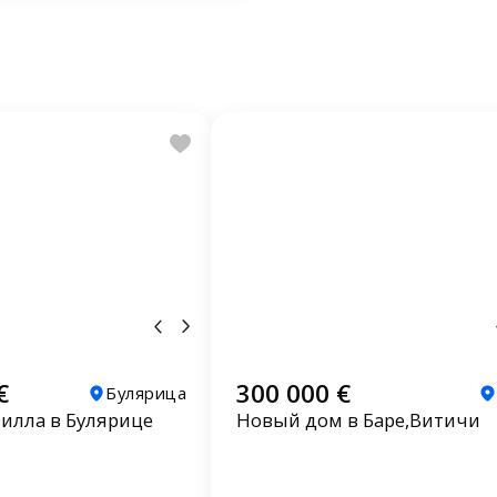
€
300 000 €
Булярица
илла в Булярице
Новый дом в Баре,Витичи