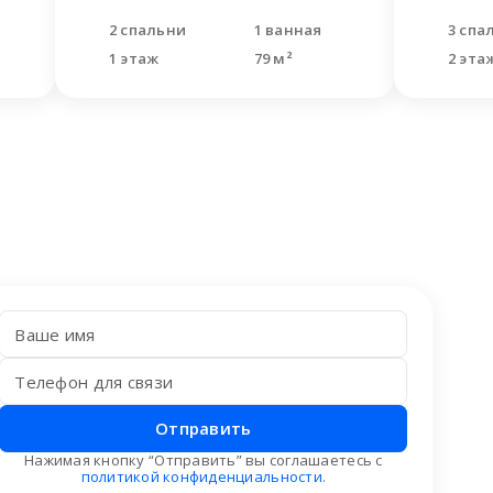
2 спальни
1 ванная
3 спа
1 этаж
79 м²
2 эта
Отправить
Нажимая кнопку “Отправить” вы соглашаетесь с
политикой конфиденциальности
.