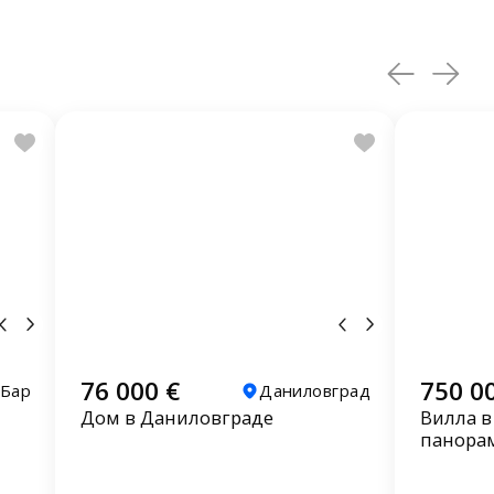
76 000 €
750 0
Бар
Даниловград
Дом в Даниловграде
Вилла в
панора