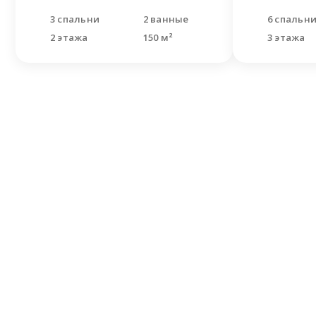
3 спальни
2 ванные
6 спальн
2 этажа
150 м²
3 этажа
Не н
Оставьте
Наши спе
решить В