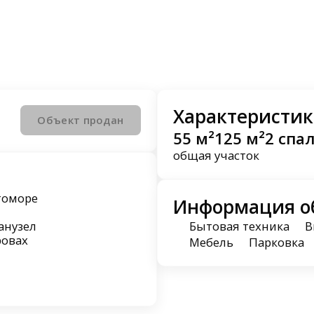
Характеристик
Объект продан
55 м²
125 м²
2 спа
общая
участок
томоре
Информация о
санузел
Бытовая техника
В
ровах
Мебель
Парковка