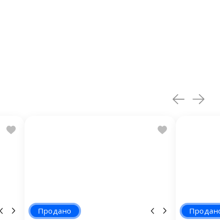
Продано
Продан