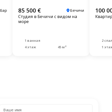
85 500 €
100 0
Бар
Бечичи
Студия в Бечичи с видом на
Квартир
море
1 ванная
2 спа
4 этаж
45 м²
1 эта