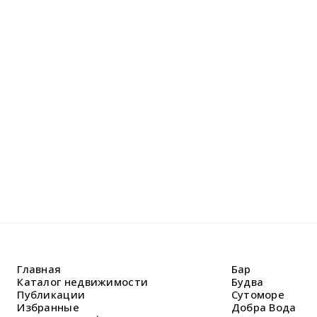
Не н
Оставьте
Наши спе
решить В
Главная
Бар
Каталог недвижимости
Будва
Публикации
Сутоморе
Избранные
Добра Вода