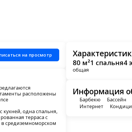
Характеристик
писаться на просмотр
80 м²
1 спальня
4 
общая
предлагаются
Информация о
таменты расположены
ence
Барбекю
Бассейн
Интернет
Кондици
 кухней, одна спальня,
рованная терраса с
 в средиземноморском