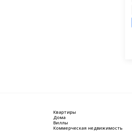
ашли что искали?
 заявку на бесплатную консультацию.
циалисты перезвонят и помогут
аши вопросы.
Квартиры
Дома
Виллы
Коммерческая недвижимость