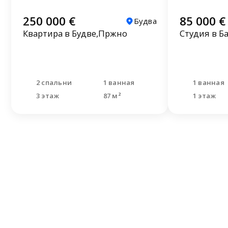
250 000 €
85 000 €
Будва
Квартира в Будве,Пржно
Студия в Б
2 спальни
1 ванная
1 ванная
3 этаж
87 м²
1 этаж