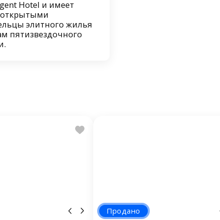
ent Hotel и имеет
я открытыми
дельцы элитного жилья
гам пятизвездочного
и.
Продано