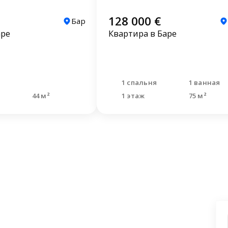
128 000 €
Бар
аре
Квартира в Баре
1 спальня
1 ванная
44 м²
1 этаж
75 м²