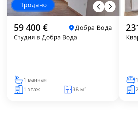
Продано
59 400 €
23
Добра Вода
Студия в Добра Вода
Ква
1 ванная
1 этаж
38 м²