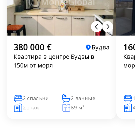
380 000 €
16
Будва
Квартира в центре Будвы в
Ква
150м от моря
мор
2 спальни
2 ванные
2 этаж
89 м²