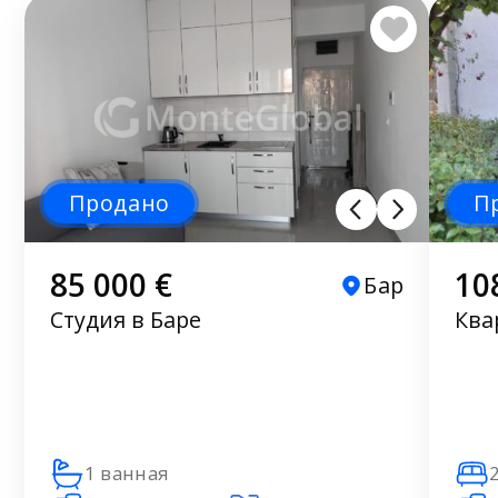
Продано
П
85 000 €
10
Бар
Студия в Баре
Ква
1 ванная