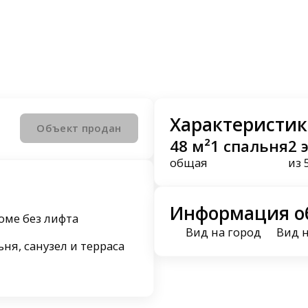
Характеристик
Объект продан
48 м²
1 спальня
2 
общая
из 
Информация о
оме без лифта
Вид на город
Вид 
ьня, санузел и терраса