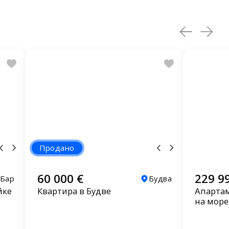
Продано
60 000 €
229 9
Бар
Будва
йке
Квартира в Будве
Апартам
на море