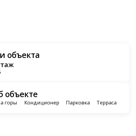
и объекта
этаж
5
б объекте
на горы
Кондиционер
Парковка
Терраса