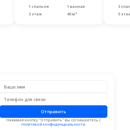
1 спальня
1 ванная
3 спа
3 этаж
40 м²
5 эта
Отправить
Нажимая кнопку “Отправить” вы соглашаетесь с
политикой конфиденциальности
.