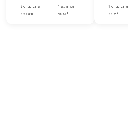
2 спальни
1 ванная
1 спальн
3 этаж
90 м²
33 м²
Не н
Оставьте
Наши спе
решить В