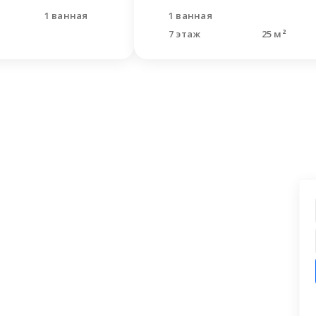
я
1 ванная
1 ванная
7 этаж
25 м²
ашли что искали?
 заявку на бесплатную консультацию.
циалисты перезвонят и помогут
аши вопросы.