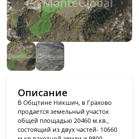
Описание
В Общтине Никшич, в Грахово
продается земельный участок
общей площадью 20460 м.кв.,
состоящий из двух частей- 10660
м.кв пaхотной земли и 9800