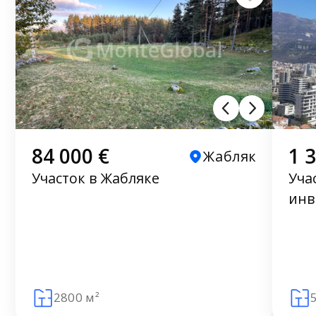
84 000 €
1 
Жабляк
Участок в Жабляке
Уча
инв
2800 м²