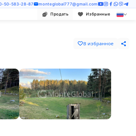
0-50-583-28-87
monteglobal777@gmail.com
Продать
Избранные
В избранное