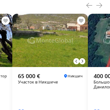
65 000 €
400 0
отор
Никшич
Участок в Никшиче
Большой
Данило