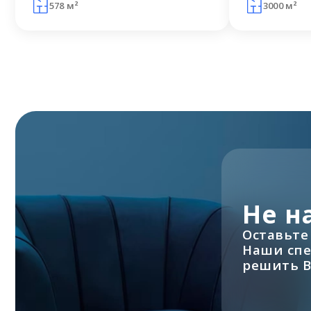
578 м²
3000 м²
Не н
Оставьте
Наши спе
решить В