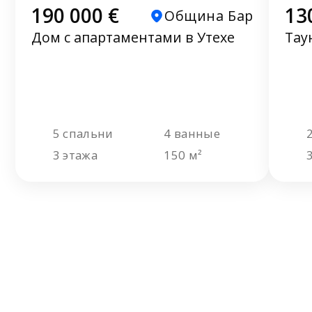
190 000 €
13
Община Бар
Дом с апартаментами в Утехе
Тау
5 спальни
4 ванные
3 этажа
150 м²