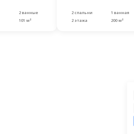
и
2 ванные
2 спальни
1 ванная
101 м²
2 этажа
200 м²
ашли что искали?
 заявку на бесплатную консультацию.
циалисты перезвонят и помогут
аши вопросы.