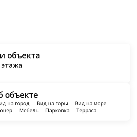
и объекта
 этажа
б объекте
ид на город
Вид на горы
Вид на море
онер
Мебель
Парковка
Терраса