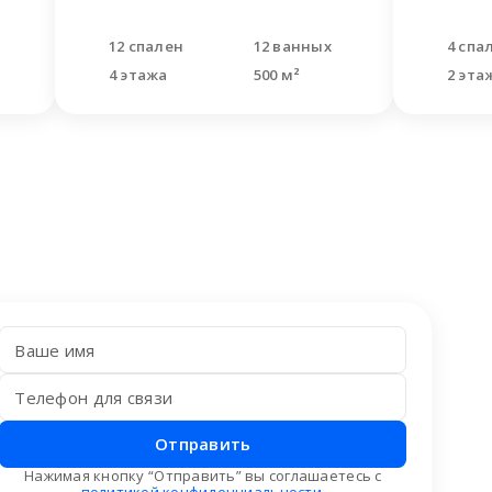
В УТЕХЕ
12 спален
12 ванных
4 спа
4 этажа
500 м²
2 эта
Отправить
Нажимая кнопку “Отправить” вы соглашаетесь с