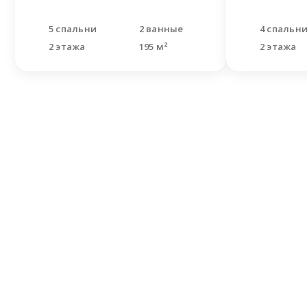
5 спальни
2 ванные
4 спальн
2 этажа
195 м²
2 этажа
Не н
Оставьте
Наши спе
решить В