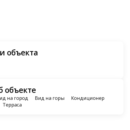
и объекта
б объекте
ид на город
Вид на горы
Кондиционер
Терраса