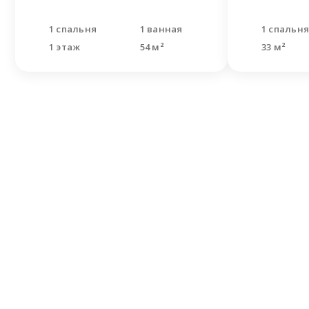
1 спальня
1 ванная
1 спальн
1 этаж
54 м²
33 м²
Не н
Оставьте
Наши спе
решить В