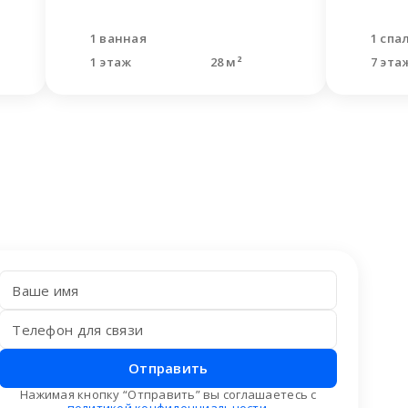
1 ванная
1 спа
1 этаж
28 м²
7 эта
Отправить
Нажимая кнопку “Отправить” вы соглашаетесь с