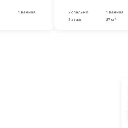
я
1 ванная
2 спальни
1 ванная
3 этаж
87 м²
ашли что искали?
 заявку на бесплатную консультацию.
циалисты перезвонят и помогут
аши вопросы.