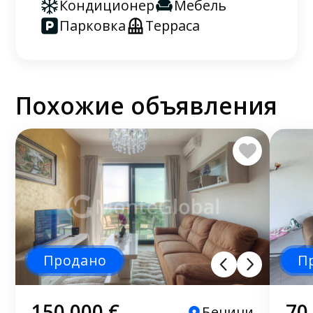
Кондиционер
Мебель
Парковка
Терраса
Похожие объявления
Продано
П
150 000 €
70
Бечичи