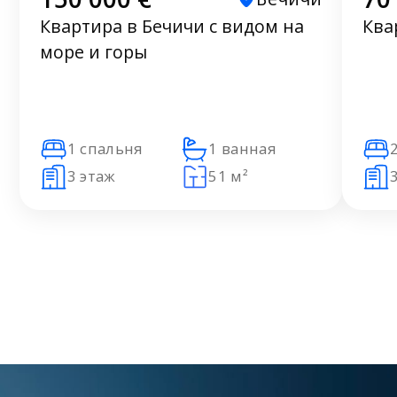
Квартира в Бечичи с видом на
Ква
море и горы
1 спальня
1 ванная
3 этаж
51 м²