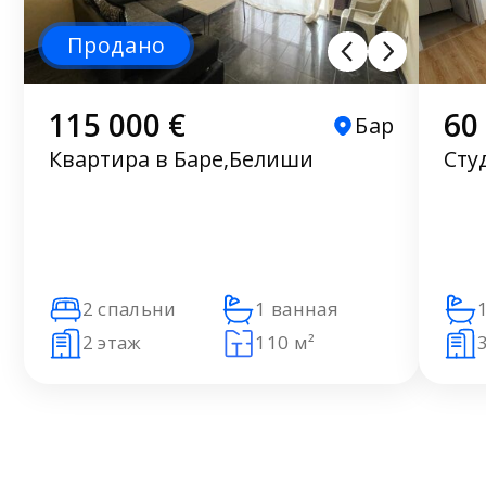
Продано
115 000 €
60
Бар
Квартира в Баре,Белиши
Сту
2 спальни
1 ванная
2 этаж
110 м²