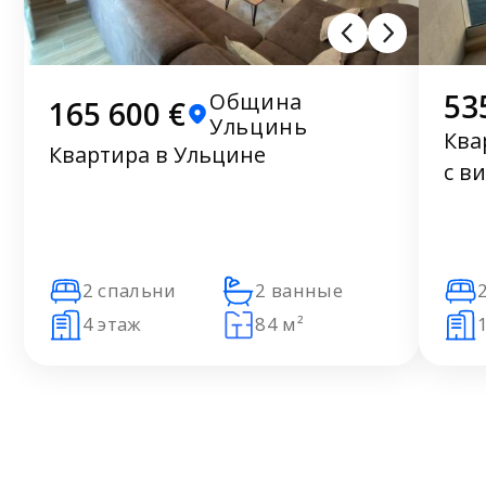
53
Община
165 600 €
Ульцинь
Ква
Квартира в Ульцине
с в
2 спальни
2 ванные
4 этаж
84 м²