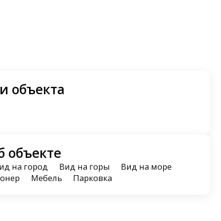
и объекта
б объекте
ид на город
Вид на горы
Вид на море
онер
Мебель
Парковка