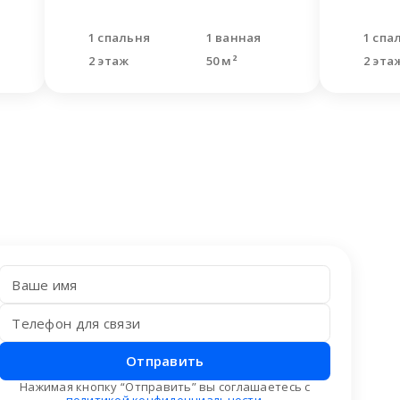
1 спальня
1 ванная
1 спа
2 этаж
50 м²
2 эта
Отправить
Нажимая кнопку “Отправить” вы соглашаетесь с