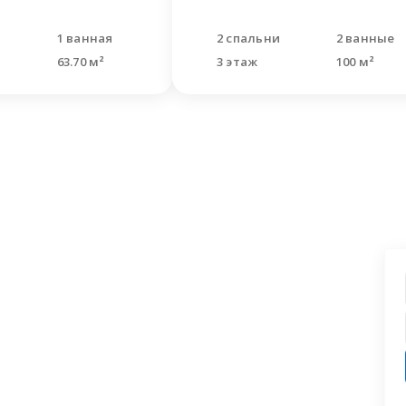
и
1 ванная
2 спальни
2 ванные
63.70 м²
3 этаж
100 м²
ашли что искали?
 заявку на бесплатную консультацию.
циалисты перезвонят и помогут
аши вопросы.