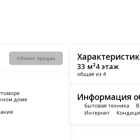
Характеристик
Объект продан
33 м²
4 этаж
общая
из 4
утоморе
Информация о
ажном доме
Бытовая техника
В
вания
Интернет
Кондици