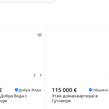
€
115 000 €
Добра Вода
Община 
 Добра Вода с
Этаж дома(квартира) в
море
Сутоморе