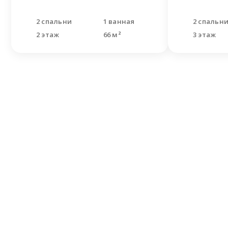
2 спальни
1 ванная
2 спальн
2 этаж
66 м²
3 этаж
Не н
Оставьте
Наши спе
решить В