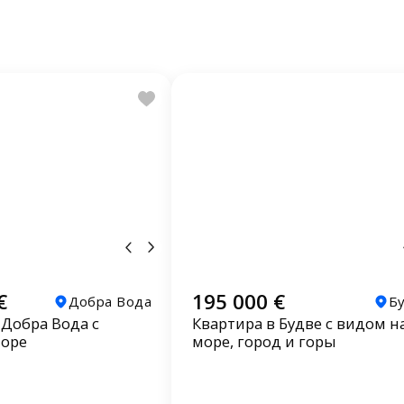
€
195 000 €
Добра Вода
Б
 Добра Вода с
Квартира в Будве с видом н
море
море, город и горы