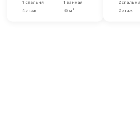
1 спальня
1 ванная
2 спальн
4 этаж
45 м²
2 этаж
Не н
Оставьте
Наши спе
решить В