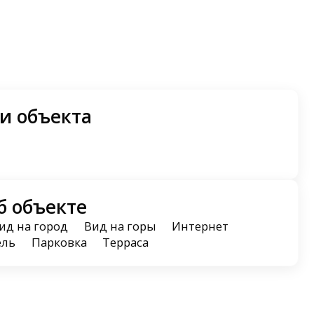
и объекта
б объекте
ид на город
Вид на горы
Интернет
ель
Парковка
Терраса