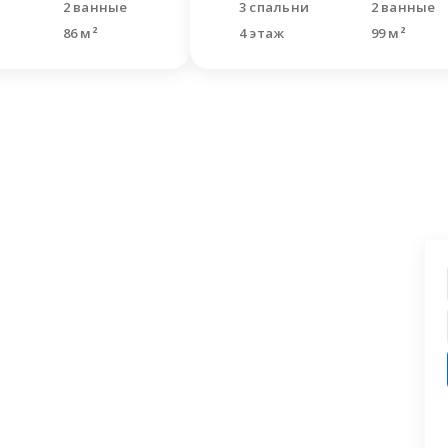
и
2 ванные
3 спальни
2 ванные
86 м²
4 этаж
99 м²
ашли что искали?
 заявку на бесплатную консультацию.
циалисты перезвонят и помогут
аши вопросы.