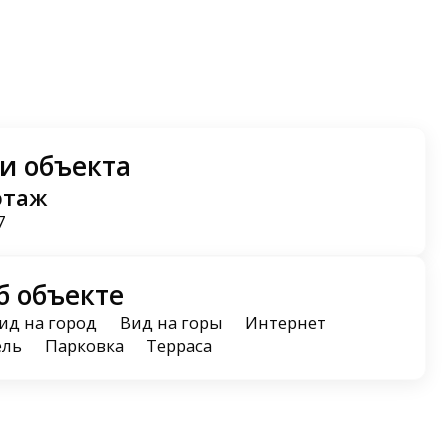
и объекта
этаж
7
б объекте
ид на город
Вид на горы
Интернет
ель
Парковка
Терраса