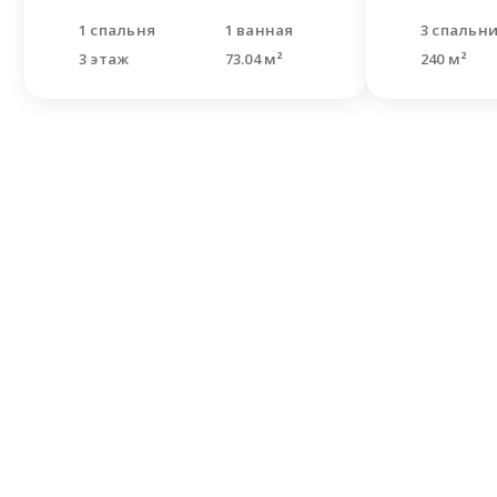
1 спальня
1 ванная
3 спальн
3 этаж
73.04 м²
240 м²
Не н
Оставьте
Наши спе
решить В