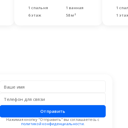
1 спальня
1 ванная
1 спа
6 этаж
58 м²
1 эта
Отправить
Нажимая кнопку “Отправить” вы соглашаетесь с
политикой конфиденциальности
.