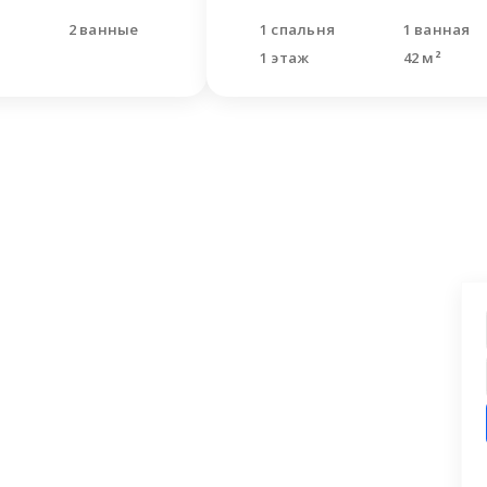
и
2 ванные
1 спальня
1 ванная
1 этаж
42 м²
ашли что искали?
 заявку на бесплатную консультацию.
циалисты перезвонят и помогут
аши вопросы.