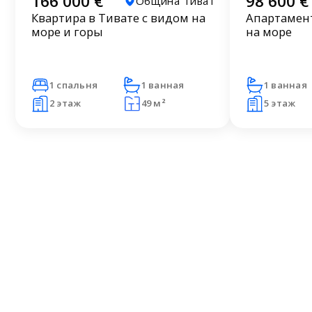
166 000 €
98 600 €
Община Тиват
Квартира в Тивате с видом на
Апартамент
море и горы
на море
1 спальня
1 ванная
1 ванная
2 этаж
49 м²
5 этаж