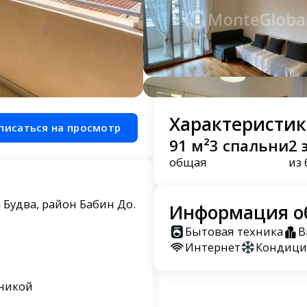
Характеристик
писаться на просмотр
91 м²
3 спальни
2 
общая
из 
 Будва, район Бабин До.
Информация о
Бытовая техника
В
Интернет
Кондици
никой