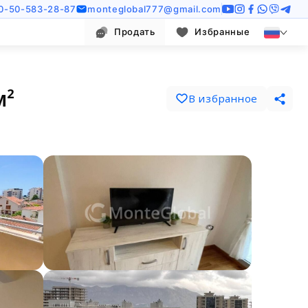
0-50-583-28-87
monteglobal777@gmail.com
Продать
Избранные
м²
В избранное