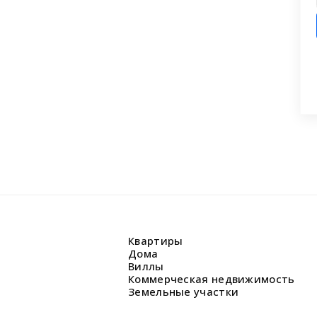
ашли что искали?
 заявку на бесплатную консультацию.
циалисты перезвонят и помогут
аши вопросы.
Квартиры
Дома
Виллы
Коммерческая недвижимость
Земельные участки