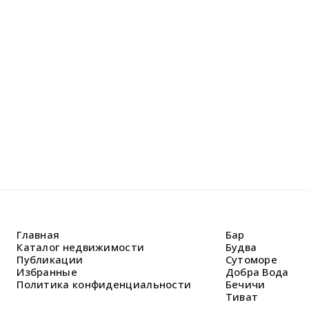
Не н
Оставьте
Наши спе
решить В
Главная
Бар
Каталог недвижимости
Будва
Публикации
Сутоморе
Избранные
Добра Вода
Политика конфиденциальности
Бечичи
Тиват