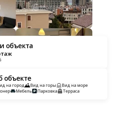
и объекта
этаж
6
б объекте
ид на город
Вид на горы
Вид на море
онер
Мебель
Парковка
Терраса