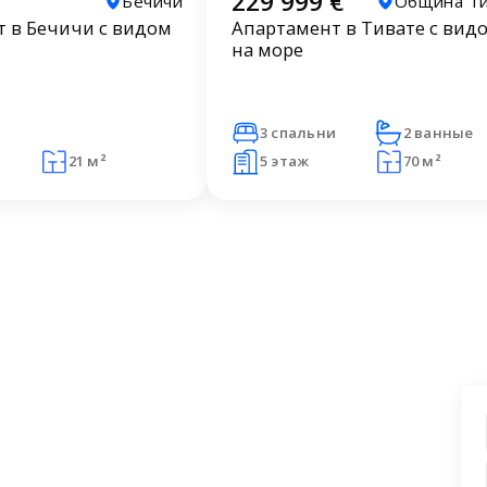
229 999 €
Бечичи
Община Ти
 в Бечичи с видом
Апартамент в Тивате с вид
на море
3 спальни
2 ванные
21 м²
5 этаж
70 м²