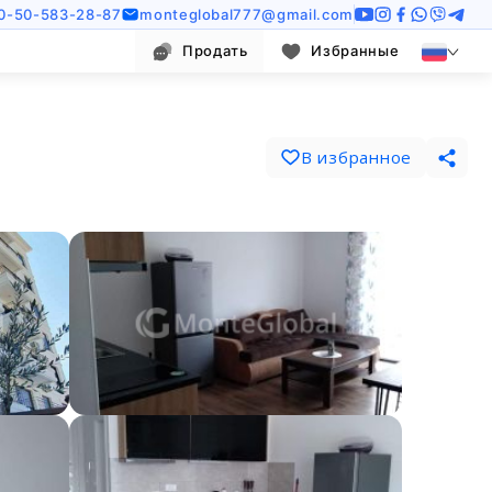
0-50-583-28-87
monteglobal777@gmail.com
Продать
Избранные
В избранное