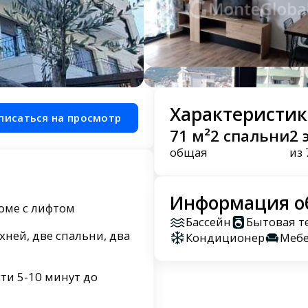
Характеристик
писаться на просмотр
71 м²
2 спальни
2 
общая
из 
Информация о
оме с лифтом
Бассейн
Бытовая т
хней, две спальни, два
Кондиционер
Меб
ти 5-10 минут до