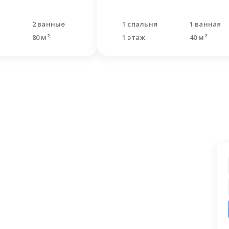
и
2 ванные
1 спальня
1 ванная
80 м²
1 этаж
40 м²
ашли что искали?
 заявку на бесплатную консультацию.
циалисты перезвонят и помогут
аши вопросы.