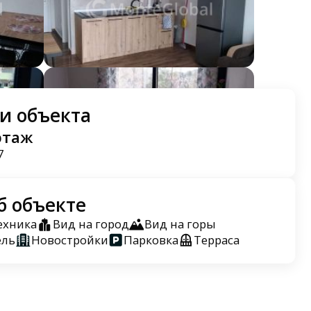
и объекта
этаж
7
б объекте
ехника
Вид на город
Вид на горы
ель
Новостройки
Парковка
Терраса