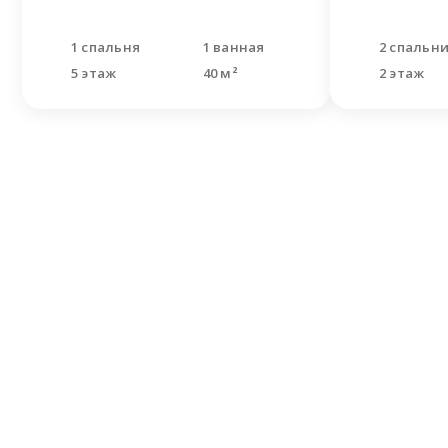
1 спальня
1 ванная
2 спальн
5 этаж
40 м²
2 этаж
Не н
Оставьте
Наши спе
решить В