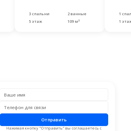
3 спальни
2 ванные
1 спа
5 этаж
109 м²
1 эта
Отправить
Нажимая кнопку “Отправить” вы соглашаетесь с