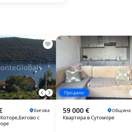
Продано
€
59 000 €
Бигова
Община 
 Которе,Бигово с
Квартира в Сутоморе
море