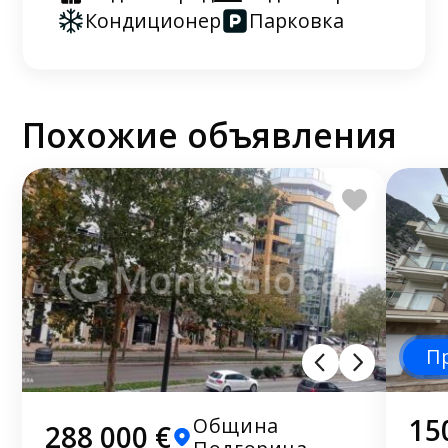
Кондиционер
Парковка
Похожие объявления
П
15
Община
288 000 €