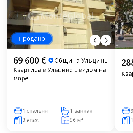
Продано
69 600 €
Община Ульцинь
28
Квартира в Ульцине с видом на
Ква
море
1 спальня
1 ванная
3 этаж
56 м²