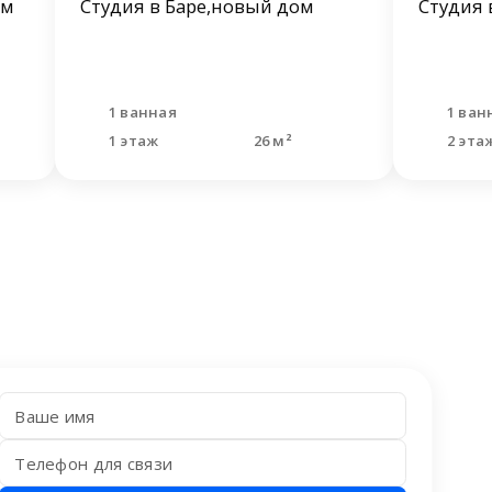
ом
Студия в Баре,новый дом
Студия 
1 ванная
1 ван
1 этаж
26 м²
2 эта