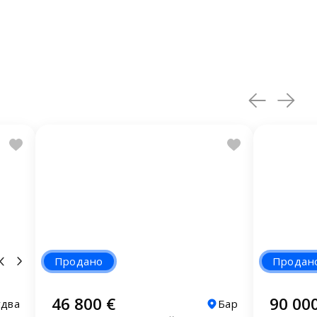
Продано
Продан
46 800 €
90 00
два
Бар