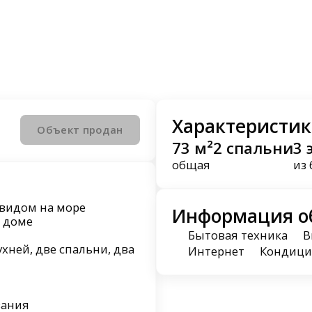
Характеристик
Объект продан
73 м²
2 спальни
3 
общая
из 
 видом на море
Информация о
м доме
Бытовая техника
В
хней, две спальни, два
Интернет
Кондици
вания