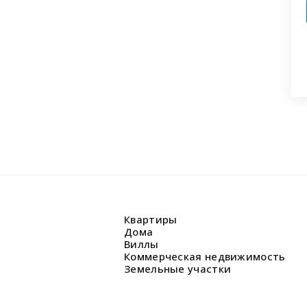
 заявку на бесплатную консультацию.
циалисты перезвонят и помогут
аши вопросы.
Квартиры
Дома
Виллы
Коммерческая недвижимость
Земельные участки