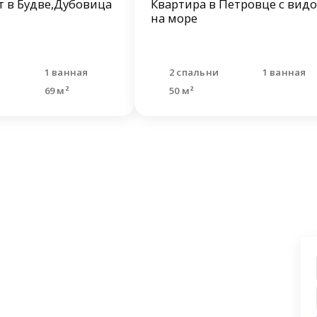
 в Будве,Дубовица
Квартира в Петровце с вид
на море
и
1 ванная
2 спальни
1 ванная
69 м²
50 м²
ашли что искали?