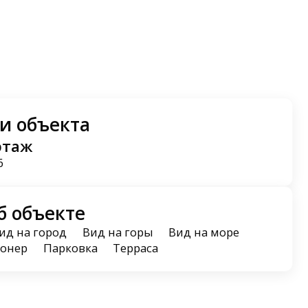
и объекта
этаж
6
б объекте
ид на город
Вид на горы
Вид на море
онер
Парковка
Терраса