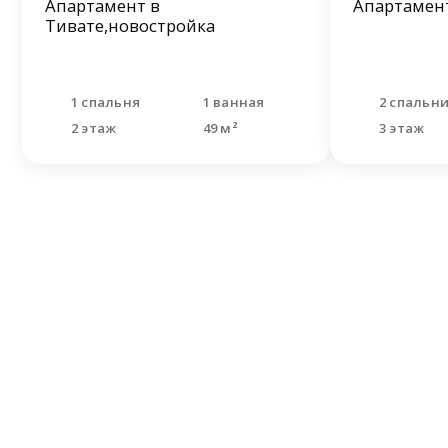
Апартамент в
Апартамент
Тивате,новостройка
1 спальня
1 ванная
2 спальн
2 этаж
49 м²
3 этаж
Не н