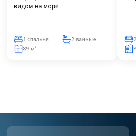
видом на море
1 спальня
2 ванные
89 м²