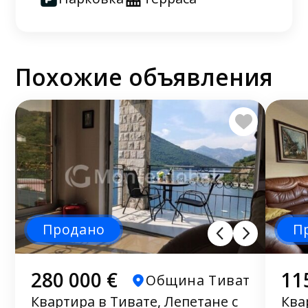
Похожие объявления
Продано
П
280 000 €
11
Община Тиват
Квартира в Тивате, Лепетане с
Ква